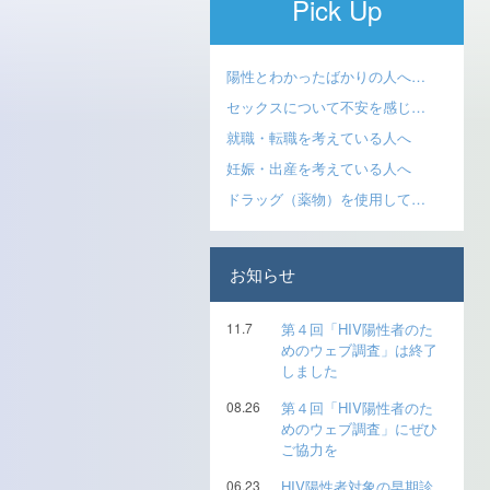
Pick Up
陽性とわかったばかりの人へ…
セックスについて不安を感じ…
就職・転職を考えている人へ
妊娠・出産を考えている人へ
ドラッグ（薬物）を使用して…
お知らせ
11.7
第４回「HIV陽性者のた
めのウェブ調査」は終了
しました
08.26
第４回「HIV陽性者のた
めのウェブ調査」にぜひ
ご協力を
06.23
HIV陽性者対象の早期診