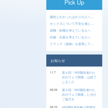
Pick Up
陽性とわかったばかりの人へ…
セックスについて不安を感じ…
就職・転職を考えている人へ
妊娠・出産を考えている人へ
ドラッグ（薬物）を使用して…
お知らせ
11.7
第４回「HIV陽性者のた
めのウェブ調査」は終了
しました
08.26
第４回「HIV陽性者のた
めのウェブ調査」にぜひ
ご協力を
06.23
HIV陽性者対象の早期診