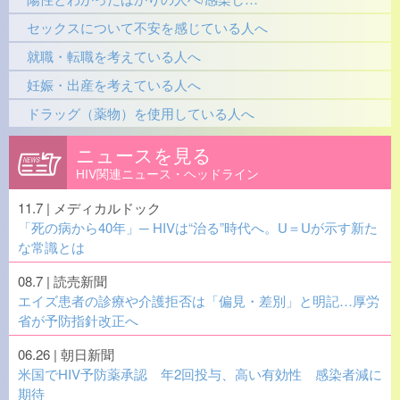
セックスについて不安を感じている人へ
就職・転職を考えている人へ
妊娠・出産を考えている人へ
ドラッグ（薬物）を使用している人へ
ニュースを見る
HIV関連ニュース・ヘッドライン
11.7
| メディカルドック
「死の病から40年」─ HIVは“治る”時代へ。U＝Uが示す新た
な常識とは
08.7
| 読売新聞
エイズ患者の診療や介護拒否は「偏見・差別」と明記…厚労
省が予防指針改正へ
06.26
| 朝日新聞
米国でHIV予防薬承認 年2回投与、高い有効性 感染者減に
期待