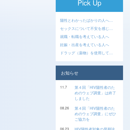
Pick Up
陽性とわかったばかりの人へ…
セックスについて不安を感じ…
就職・転職を考えている人へ
妊娠・出産を考えている人へ
ドラッグ（薬物）を使用して…
お知らせ
11.7
第４回「HIV陽性者のた
めのウェブ調査」は終了
しました
08.26
第４回「HIV陽性者のた
めのウェブ調査」にぜひ
ご協力を
06.23
HIV陽性者対象の早期診