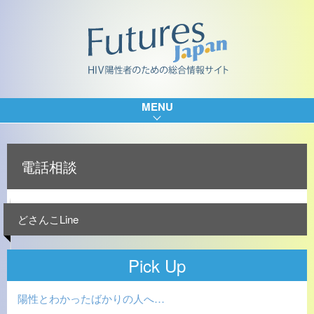
MENU
電話相談
どさんこLine
Pick Up
陽性とわかったばかりの人へ…