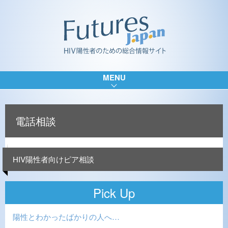
MENU
電話相談
HIV陽性者向けピア相談
Pick Up
陽性とわかったばかりの人へ…