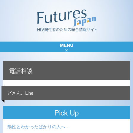
MENU
電話相談
どさんこLine
Pick Up
陽性とわかったばかりの人へ…