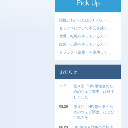
Pick Up
陽性とわかったばかりの人へ…
セックスについて不安を感じ…
就職・転職を考えている人へ
妊娠・出産を考えている人へ
ドラッグ（薬物）を使用して…
お知らせ
11.7
第４回「HIV陽性者のた
めのウェブ調査」は終了
しました
08.26
第４回「HIV陽性者のた
めのウェブ調査」にぜひ
ご協力を
06.23
HIV陽性者対象の早期診