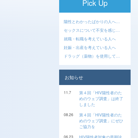
Pick Up
陽性とわかったばかりの人へ…
セックスについて不安を感じ…
就職・転職を考えている人へ
妊娠・出産を考えている人へ
ドラッグ（薬物）を使用して…
お知らせ
11.7
第４回「HIV陽性者のた
めのウェブ調査」は終了
しました
08.26
第４回「HIV陽性者のた
めのウェブ調査」にぜひ
ご協力を
06.23
HIV陽性者対象の早期診