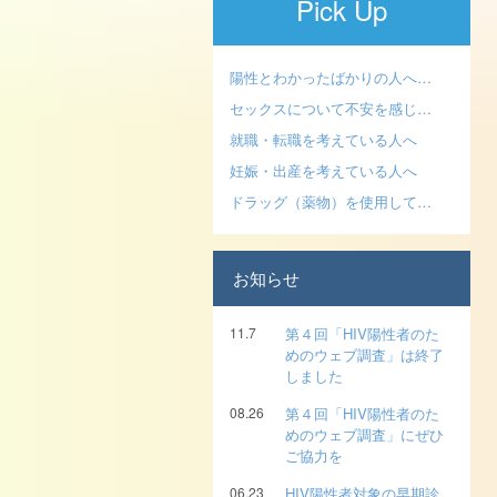
Pick Up
陽性とわかったばかりの人へ…
セックスについて不安を感じ…
就職・転職を考えている人へ
妊娠・出産を考えている人へ
ドラッグ（薬物）を使用して…
お知らせ
11.7
第４回「HIV陽性者のた
めのウェブ調査」は終了
しました
08.26
第４回「HIV陽性者のた
めのウェブ調査」にぜひ
ご協力を
06.23
HIV陽性者対象の早期診