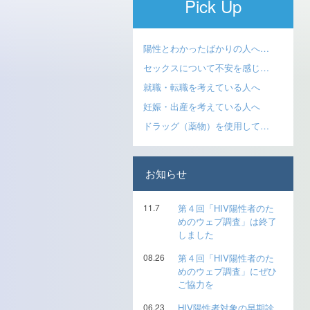
Pick Up
陽性とわかったばかりの人へ…
セックスについて不安を感じ…
就職・転職を考えている人へ
妊娠・出産を考えている人へ
ドラッグ（薬物）を使用して…
お知らせ
11.7
第４回「HIV陽性者のた
めのウェブ調査」は終了
しました
08.26
第４回「HIV陽性者のた
めのウェブ調査」にぜひ
ご協力を
06.23
HIV陽性者対象の早期診