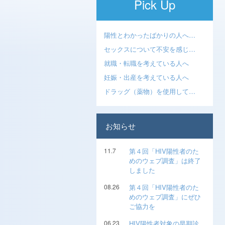
Pick Up
陽性とわかったばかりの人へ…
セックスについて不安を感じ…
就職・転職を考えている人へ
妊娠・出産を考えている人へ
ドラッグ（薬物）を使用して…
お知らせ
11.7
第４回「HIV陽性者のた
めのウェブ調査」は終了
しました
08.26
第４回「HIV陽性者のた
めのウェブ調査」にぜひ
ご協力を
06.23
HIV陽性者対象の早期診