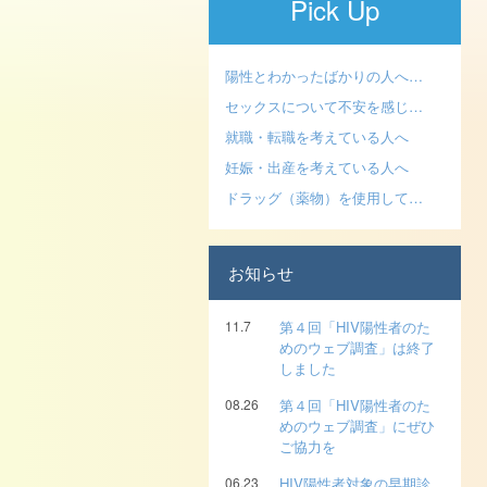
Pick Up
陽性とわかったばかりの人へ…
セックスについて不安を感じ…
就職・転職を考えている人へ
妊娠・出産を考えている人へ
ドラッグ（薬物）を使用して…
お知らせ
11.7
第４回「HIV陽性者のた
めのウェブ調査」は終了
しました
08.26
第４回「HIV陽性者のた
めのウェブ調査」にぜひ
ご協力を
06.23
HIV陽性者対象の早期診