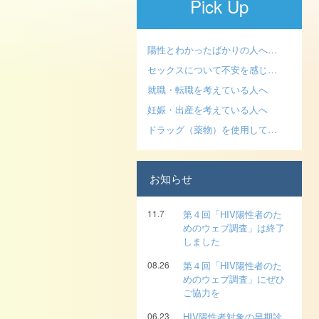
Pick Up
陽性とわかったばかりの人へ…
セックスについて不安を感じ…
就職・転職を考えている人へ
妊娠・出産を考えている人へ
ドラッグ（薬物）を使用して…
お知らせ
11.7
第４回「HIV陽性者のた
めのウェブ調査」は終了
しました
08.26
第４回「HIV陽性者のた
めのウェブ調査」にぜひ
ご協力を
06.23
HIV陽性者対象の早期診