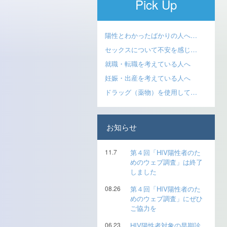
Pick Up
陽性とわかったばかりの人へ…
セックスについて不安を感じ…
就職・転職を考えている人へ
妊娠・出産を考えている人へ
ドラッグ（薬物）を使用して…
お知らせ
11.7
第４回「HIV陽性者のた
めのウェブ調査」は終了
しました
08.26
第４回「HIV陽性者のた
めのウェブ調査」にぜひ
ご協力を
06.23
HIV陽性者対象の早期診