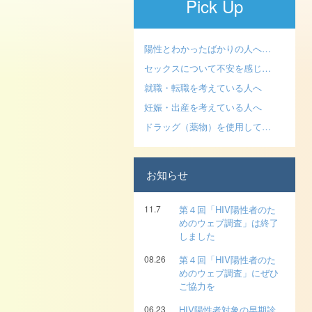
Pick Up
陽性とわかったばかりの人へ…
セックスについて不安を感じ…
就職・転職を考えている人へ
妊娠・出産を考えている人へ
ドラッグ（薬物）を使用して…
お知らせ
11.7
第４回「HIV陽性者のた
めのウェブ調査」は終了
しました
08.26
第４回「HIV陽性者のた
めのウェブ調査」にぜひ
ご協力を
06.23
HIV陽性者対象の早期診