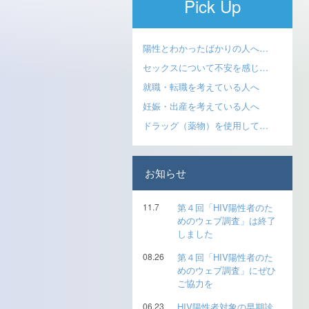
Pick Up
陽性とわかったばかりの人へ…
セックスについて不安を感じ…
就職・転職を考えている人へ
妊娠・出産を考えている人へ
ドラッグ（薬物）を使用して…
お知らせ
11.7
第４回「HIV陽性者のた
めのウェブ調査」は終了
しました
08.26
第４回「HIV陽性者のた
めのウェブ調査」にぜひ
ご協力を
06.23
HIV陽性者対象の早期診