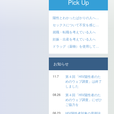
Pick Up
陽性とわかったばかりの人へ…
セックスについて不安を感じ…
就職・転職を考えている人へ
妊娠・出産を考えている人へ
ドラッグ（薬物）を使用して…
お知らせ
11.7
第４回「HIV陽性者のた
めのウェブ調査」は終了
しました
08.26
第４回「HIV陽性者のた
めのウェブ調査」にぜひ
ご協力を
06.23
HIV陽性者対象の早期診