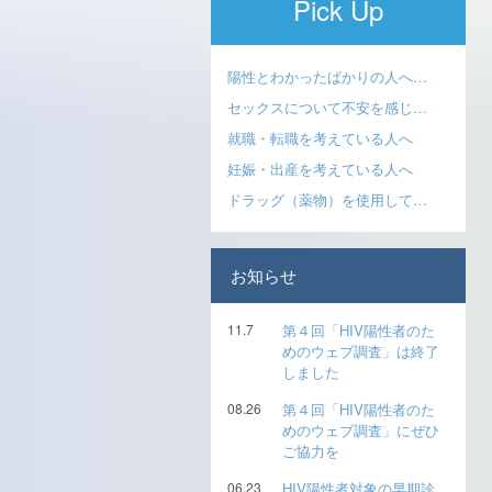
Pick Up
陽性とわかったばかりの人へ…
セックスについて不安を感じ…
就職・転職を考えている人へ
妊娠・出産を考えている人へ
ドラッグ（薬物）を使用して…
お知らせ
11.7
第４回「HIV陽性者のた
めのウェブ調査」は終了
しました
08.26
第４回「HIV陽性者のた
めのウェブ調査」にぜひ
ご協力を
06.23
HIV陽性者対象の早期診