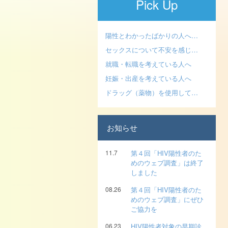
Pick Up
陽性とわかったばかりの人へ…
セックスについて不安を感じ…
就職・転職を考えている人へ
妊娠・出産を考えている人へ
ドラッグ（薬物）を使用して…
お知らせ
11.7
第４回「HIV陽性者のた
めのウェブ調査」は終了
しました
08.26
第４回「HIV陽性者のた
めのウェブ調査」にぜひ
ご協力を
06.23
HIV陽性者対象の早期診