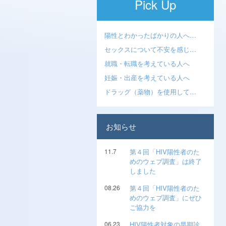
Pick Up
陽性とわかったばかりの人へ…
セックスについて不安を感じ…
就職・転職を考えている人へ
妊娠・出産を考えている人へ
ドラッグ（薬物）を使用して…
お知らせ
11.7
第４回「HIV陽性者のた
めのウェブ調査」は終了
しました
08.26
第４回「HIV陽性者のた
めのウェブ調査」にぜひ
ご協力を
06.23
HIV陽性者対象の早期診