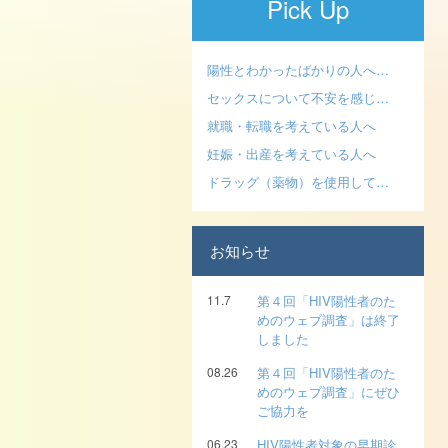
Pick Up
陽性とわかったばかりの人へ…
セックスについて不安を感じ…
就職・転職を考えている人へ
妊娠・出産を考えている人へ
ドラッグ（薬物）を使用して…
お知らせ
11.7
第４回「HIV陽性者のた
めのウェブ調査」は終了
しました
08.26
第４回「HIV陽性者のた
めのウェブ調査」にぜひ
ご協力を
06.23
HIV陽性者対象の早期診