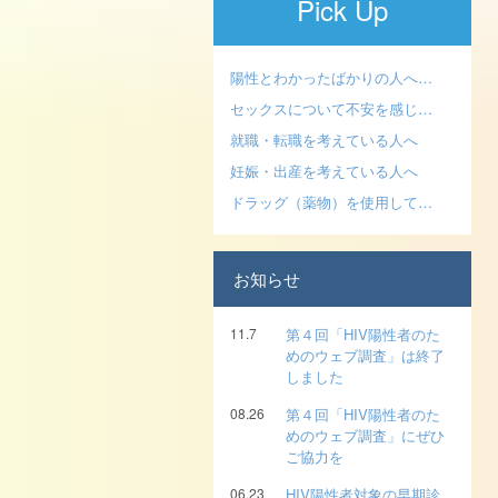
Pick Up
陽性とわかったばかりの人へ…
セックスについて不安を感じ…
就職・転職を考えている人へ
妊娠・出産を考えている人へ
ドラッグ（薬物）を使用して…
お知らせ
11.7
第４回「HIV陽性者のた
めのウェブ調査」は終了
しました
08.26
第４回「HIV陽性者のた
めのウェブ調査」にぜひ
ご協力を
06.23
HIV陽性者対象の早期診