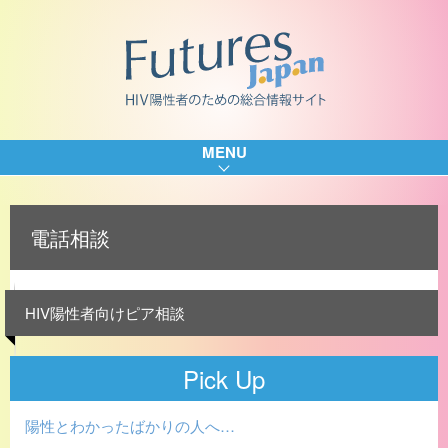
MENU
電話相談
HIV陽性者向けピア相談
Pick Up
陽性とわかったばかりの人へ…