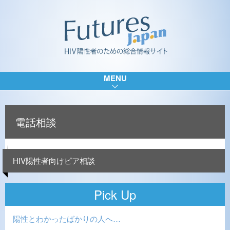
MENU
電話相談
HIV陽性者向けピア相談
Pick Up
陽性とわかったばかりの人へ…