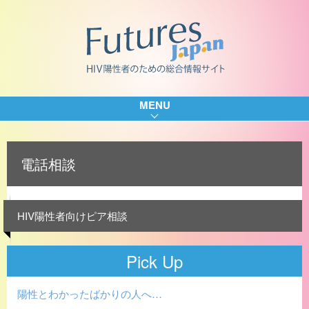
MENU
電話相談
HIV陽性者向けピア相談
Pick Up
陽性とわかったばかりの人へ…