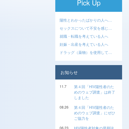
Pick Up
陽性とわかったばかりの人へ…
セックスについて不安を感じ…
就職・転職を考えている人へ
妊娠・出産を考えている人へ
ドラッグ（薬物）を使用して…
お知らせ
11.7
第４回「HIV陽性者のた
めのウェブ調査」は終了
しました
08.26
第４回「HIV陽性者のた
めのウェブ調査」にぜひ
ご協力を
06.23
HIV陽性者対象の早期診