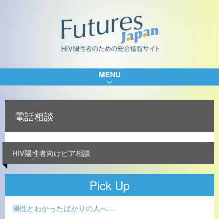
MENU
電話相談
HIV陽性者向けピア相談
Pick Up
陽性とわかったばかりの人へ…