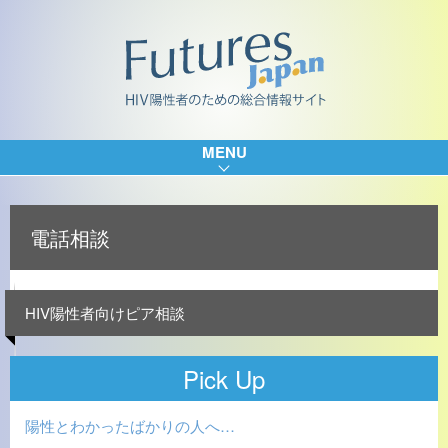
MENU
電話相談
HIV陽性者向けピア相談
Pick Up
陽性とわかったばかりの人へ…