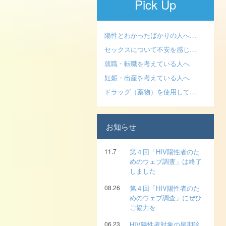
Pick Up
陽性とわかったばかりの人へ…
セックスについて不安を感じ…
就職・転職を考えている人へ
妊娠・出産を考えている人へ
ドラッグ（薬物）を使用して…
お知らせ
11.7
第４回「HIV陽性者のた
めのウェブ調査」は終了
しました
08.26
第４回「HIV陽性者のた
めのウェブ調査」にぜひ
ご協力を
06.23
HIV陽性者対象の早期診