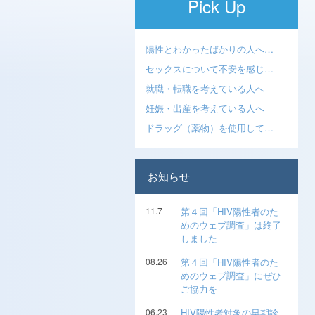
Pick Up
陽性とわかったばかりの人へ…
セックスについて不安を感じ…
就職・転職を考えている人へ
妊娠・出産を考えている人へ
ドラッグ（薬物）を使用して…
お知らせ
11.7
第４回「HIV陽性者のた
めのウェブ調査」は終了
しました
08.26
第４回「HIV陽性者のた
めのウェブ調査」にぜひ
ご協力を
06.23
HIV陽性者対象の早期診