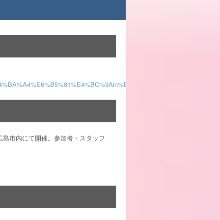
0%85%E4%BA%A4%E6%B5%81%E4%BC%9Ain%E9%AB%98%E6%9D%BE
広島市内にて開催。参加者・スタッフ