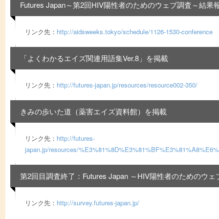
Futures Japan～第2回HIV陽性者のためのウェブ調査～結果
リンク先：
http://aidsweeks.tokyo/schedule/1126-1530-conference
「よくわかるエイズ関連用語集Ver.8」を掲載
リンク先：
http://futures-japan.jp/resources/resource002-350/
きみの歩いた道（薬害エイズ資料館）を掲載
リンク先：
http://futures-
japan.jp/resources/%E3%81%8D%E3%81%BF%E3%81%A8%
第2回目調査終了：Futures Japan ～HIV陽性者のためのウ
リンク先：
http://survey.futures-japan.jp/