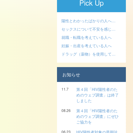
Pick Up
陽性とわかったばかりの人へ…
セックスについて不安を感じ…
就職・転職を考えている人へ
妊娠・出産を考えている人へ
ドラッグ（薬物）を使用して…
お知らせ
11.7
第４回「HIV陽性者のた
めのウェブ調査」は終了
しました
08.26
第４回「HIV陽性者のた
めのウェブ調査」にぜひ
ご協力を
06.23
HIV陽性者対象の早期診