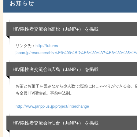
お知らせ
HIV陽性者交流会in高松（JaNP+） を掲載
リンク先：
http://futures-
japan.jp/resources/hiv%E9%99%BD%E6%80%A7%E8%8
HIV陽性者交流会in広島（JaNP+） を掲載
お茶とお菓子を囲みながら少人数で気楽におしゃべりができる会。
も全員HIV陽性者。事前申込制。
http://www.janpplus.jp/project/interchange
HIV陽性者交流会in仙台（JaNP+） を掲載