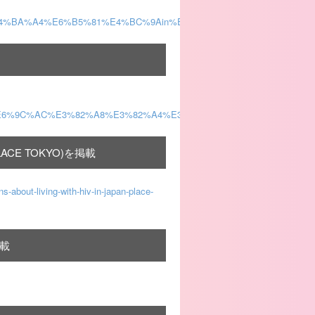
0%85%E4%BA%A4%E6%B5%81%E4%BC%9Ain%E4%BB%99%E5%8F%B0
7%A5%E6%9C%AC%E3%82%A8%E3%82%A4%E3%82%BA%E5%AD%A6%
pan(PLACE TOKYO)を掲載
s-about-living-with-hiv-in-japan-place-
載