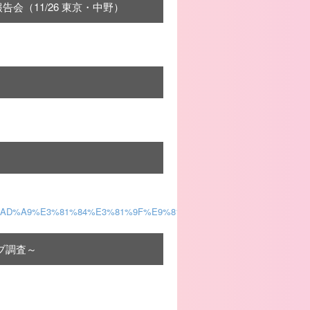
報告会（11/26 東京・中野）
E6%AD%A9%E3%81%84%E3%81%9F%E9%81%93/
ェブ調査～