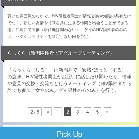
寛いだ雰囲気のなかで、HIV陽性者同士が情報交換や知識の共有だけ
でなく、新しい友情や将来を共に生きる仲間と出会うことができる
場。沖縄にて開催（居住地は問わない）。ゲイのHIV陽性者のみの
回、セクシュアリティを限定しない回を予定。
らっくら（新潟陽性者ピアグループミーティング）
「らっくら（しる）」は新潟弁で「安堵･ほっと（する）」
の意味。HIV陽性者同士がお互いに話したり聞いたり、情報
や意見の交換・交流など行うミーティング（HIV陽性者なら
誰でも参加／女性のみ／ゲイ男性の方のみ）を行う。
2 / 5
«
1
2
3
4
5
»
Pick Up