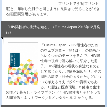
プリントできる[プリント
用]と、印刷した冊子と同じように見開きで見ることができ
る[画面閲覧用]があります。
「HIV陽性者の生活を知る」（Futures Japan 2016年12月発
行）
「Futures Japan ～HIV陽性者のため
のウェブ調査～（第1回）」の結果か
らいくつかのテーマを選んで、HIV陽
性者の視点で読み解いて紹介した冊
子。HIV陽性者の現状を身近なものと
して感じたり、理解を深めたり、その
周囲の環境・社会のありかたなどにつ
いて考えるうえで役立つ資料でもあ
る。1 通院と医療環境／2 健康と生活
習慣／3 暮らし・ライフプラン ／4 HIV陽性者と子ども ／5
人間関係・ネットワーク／6 メンタルヘルス からなる。