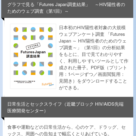
グラフで見る「Futures Japan調査結果」 ～HIV陽性者の
ためのウェブ調査（第1回）～
日本初のHIV陽性者対象の大規模
ウェブアンケート調査 「Futures
Japan ～ HIV陽性者のためのウェ
ブ調査～」（第1回）の分析結果
をもとに、目で見てわかりやす
く、利用しや すいツールとして作
成された冊子。PDF版（プリント
用：1ページずつ／画面閲覧用：
見開き）をダウンロードすること
ができる。
日常生活とセックスライフ（近畿ブロック HIV/AIDS先端
医療開発センター）
食事や運動などの日常生活から、心のケア、ドラッグ、セ
ックス、周囲への告知まで幅広くとりあげている。