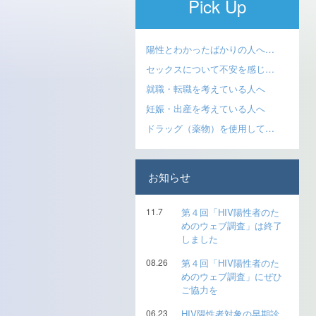
Pick Up
陽性とわかったばかりの人へ…
セックスについて不安を感じ…
就職・転職を考えている人へ
妊娠・出産を考えている人へ
ドラッグ（薬物）を使用して…
お知らせ
11.7
第４回「HIV陽性者のた
めのウェブ調査」は終了
しました
08.26
第４回「HIV陽性者のた
めのウェブ調査」にぜひ
ご協力を
06.23
HIV陽性者対象の早期診