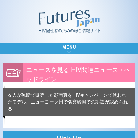
MENU
ニュースを見る HIV関連ニュース・ヘ
ッドライン
友人が無断で販売した顔写真をHIVキャンペーンで使われ
たモデル、ニューヨーク州で名誉毀損での訴訟が認められ
る
Pick Up