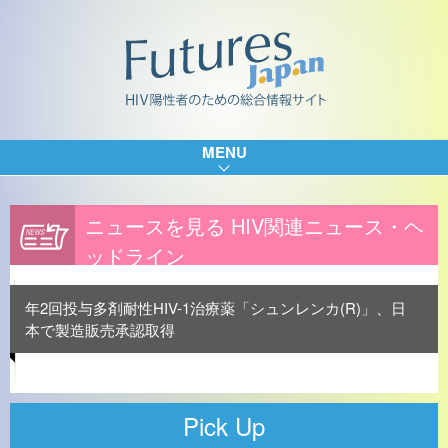
MENU
ニュースを見る HIV関連ニュース・ヘ
ッドライン
年2回投与多剤耐性HIV-1治療薬「シュンレンカ(R)」、日
本で製造販売承認取得
Pick Up