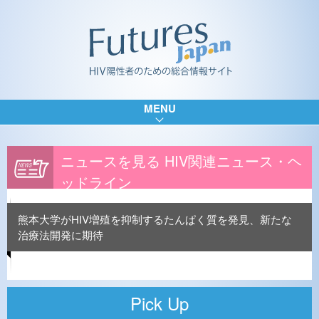
MENU
ニュースを見る HIV関連ニュース・ヘ
ッドライン
熊本大学がHIV増殖を抑制するたんぱく質を発見、新たな
治療法開発に期待
Pick Up