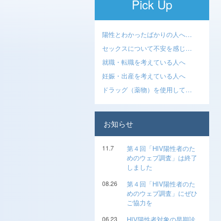
Pick Up
陽性とわかったばかりの人へ…
セックスについて不安を感じ…
就職・転職を考えている人へ
妊娠・出産を考えている人へ
ドラッグ（薬物）を使用して…
お知らせ
11.7
第４回「HIV陽性者のた
めのウェブ調査」は終了
しました
08.26
第４回「HIV陽性者のた
めのウェブ調査」にぜひ
ご協力を
06.23
HIV陽性者対象の早期診