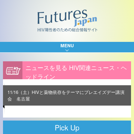
MENU
ニュースを見る HIV関連ニュース・ヘ
ッドライン
11/16（土）HIVと薬物依存をテーマにプレエイズデー講演
会 名古屋
Pick Up