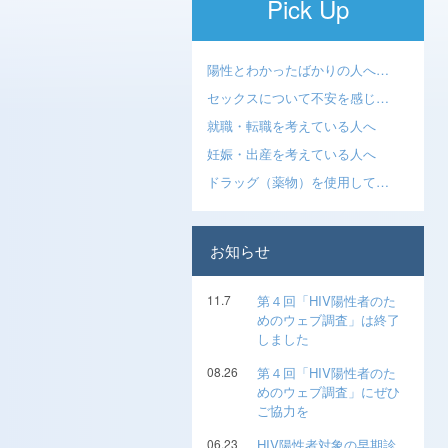
Pick Up
陽性とわかったばかりの人へ…
セックスについて不安を感じ…
就職・転職を考えている人へ
妊娠・出産を考えている人へ
ドラッグ（薬物）を使用して…
お知らせ
11.7
第４回「HIV陽性者のた
めのウェブ調査」は終了
しました
08.26
第４回「HIV陽性者のた
めのウェブ調査」にぜひ
ご協力を
06.23
HIV陽性者対象の早期診