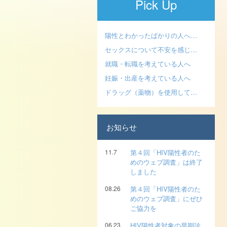
Pick Up
陽性とわかったばかりの人へ…
セックスについて不安を感じ…
就職・転職を考えている人へ
妊娠・出産を考えている人へ
ドラッグ（薬物）を使用して…
お知らせ
11.7
第４回「HIV陽性者のた
めのウェブ調査」は終了
しました
08.26
第４回「HIV陽性者のた
めのウェブ調査」にぜひ
ご協力を
06.23
HIV陽性者対象の早期診