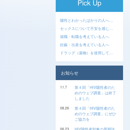
Pick Up
陽性とわかったばかりの人へ…
セックスについて不安を感じ…
就職・転職を考えている人へ
妊娠・出産を考えている人へ
ドラッグ（薬物）を使用して…
お知らせ
11.7
第４回「HIV陽性者のた
めのウェブ調査」は終了
しました
08.26
第４回「HIV陽性者のた
めのウェブ調査」にぜひ
ご協力を
06.23
HIV陽性者対象の早期診