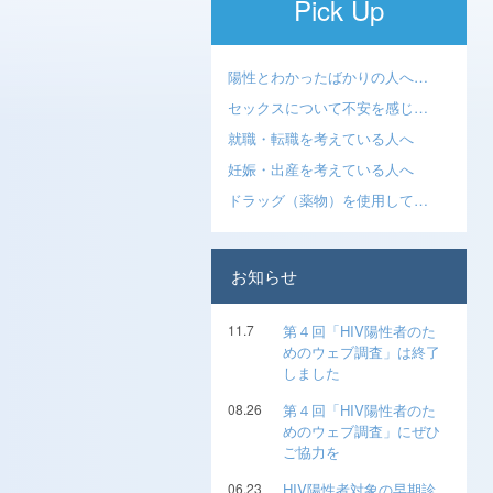
Pick Up
陽性とわかったばかりの人へ…
セックスについて不安を感じ…
就職・転職を考えている人へ
妊娠・出産を考えている人へ
ドラッグ（薬物）を使用して…
お知らせ
11.7
第４回「HIV陽性者のた
めのウェブ調査」は終了
しました
08.26
第４回「HIV陽性者のた
めのウェブ調査」にぜひ
ご協力を
06.23
HIV陽性者対象の早期診