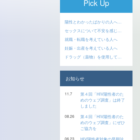
Pick Up
陽性とわかったばかりの人へ…
セックスについて不安を感じ…
就職・転職を考えている人へ
妊娠・出産を考えている人へ
ドラッグ（薬物）を使用して…
お知らせ
11.7
第４回「HIV陽性者のた
めのウェブ調査」は終了
しました
08.26
第４回「HIV陽性者のた
めのウェブ調査」にぜひ
ご協力を
06.23
HIV陽性者対象の早期診