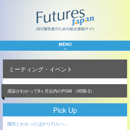
MENU
ミーティング・イベント
感染がわかって6ヶ月以内のPGM （95期-2）
Pick Up
陽性とわかったばかりの人へ…