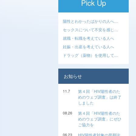
Pick Up
陽性とわかったばかりの人へ…
セックスについて不安を感じ…
就職・転職を考えている人へ
妊娠・出産を考えている人へ
ドラッグ（薬物）を使用して…
お知らせ
11.7
第４回「HIV陽性者のた
めのウェブ調査」は終了
しました
08.26
第４回「HIV陽性者のた
めのウェブ調査」にぜひ
ご協力を
06.23
HIV陽性者対象の早期診