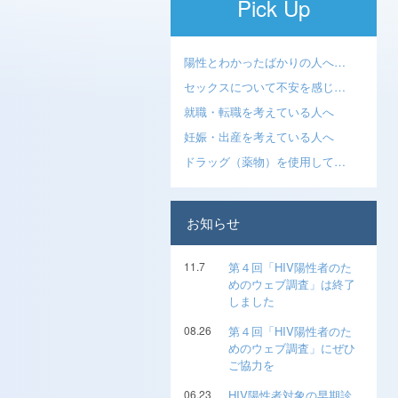
Pick Up
陽性とわかったばかりの人へ…
セックスについて不安を感じ…
就職・転職を考えている人へ
妊娠・出産を考えている人へ
ドラッグ（薬物）を使用して…
お知らせ
11.7
第４回「HIV陽性者のた
めのウェブ調査」は終了
しました
08.26
第４回「HIV陽性者のた
めのウェブ調査」にぜひ
ご協力を
06.23
HIV陽性者対象の早期診