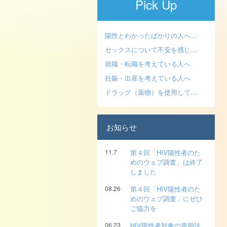
Pick Up
陽性とわかったばかりの人へ…
セックスについて不安を感じ…
就職・転職を考えている人へ
妊娠・出産を考えている人へ
ドラッグ（薬物）を使用して…
お知らせ
11.7
第４回「HIV陽性者のた
めのウェブ調査」は終了
しました
08.26
第４回「HIV陽性者のた
めのウェブ調査」にぜひ
ご協力を
06.23
HIV陽性者対象の早期診