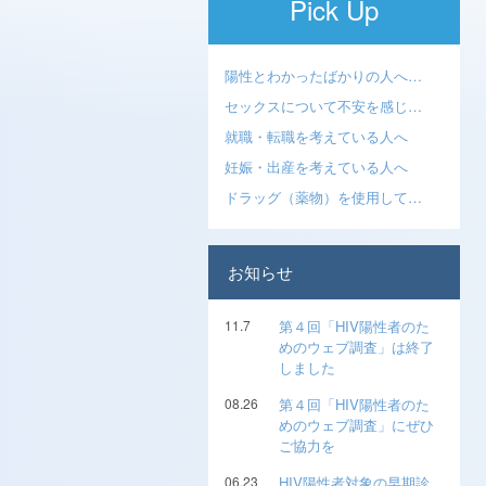
Pick Up
陽性とわかったばかりの人へ…
セックスについて不安を感じ…
就職・転職を考えている人へ
妊娠・出産を考えている人へ
ドラッグ（薬物）を使用して…
お知らせ
11.7
第４回「HIV陽性者のた
めのウェブ調査」は終了
しました
08.26
第４回「HIV陽性者のた
めのウェブ調査」にぜひ
ご協力を
06.23
HIV陽性者対象の早期診